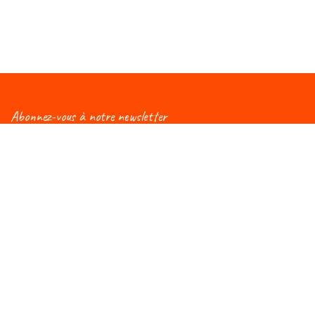
Abonnez-vous à notre newsletter
Vous aimeriez être informé(e) des nouveautés
concernant le Salon Éduc ? Alors, abonnez-vous à notre
newsletter et vous recevrez régulièrement une mise à
jour !