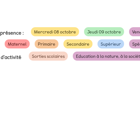
Mercredi 08 octobre
Jeudi 09 octobre
Ven
 présence :
Maternel
Primaire
Secondaire
Supérieur
Spé
Sorties scolaires
Education à la nature, à la socié
d'activité