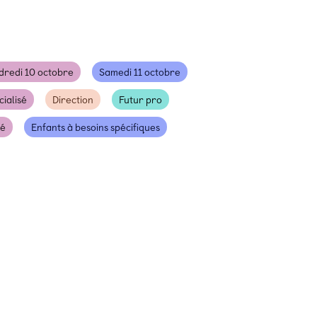
dredi 10 octobre
Samedi 11 octobre
cialisé
Direction
Futur pro
té
Enfants à besoins spécifiques