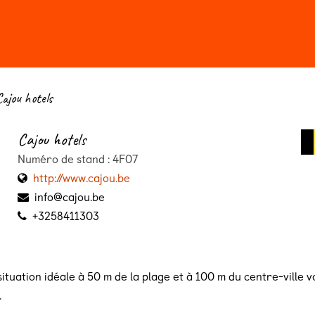
n 2026
Billeterie
ajou hotels
Cajou hotels
Numéro de stand : 4F07
http://www.cajou.be
info@cajou.be
+3258411303
ituation idéale à 50 m de la plage et à 100 m du centre-ville 
.