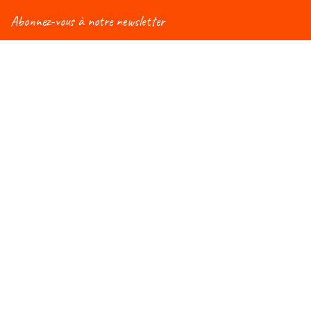
Abonnez-vous à notre newsletter
Vous aimeriez être informé(e) des nouveautés
concernant le Salon Éduc ? Alors, abonnez-vous à notre
newsletter et vous recevrez régulièrement une mise à
jour !
Rejoignez-nous du 7 au 10 octobre
Au WEX (Wallonie Expo S.A)
6900 Marche-en-Famenne