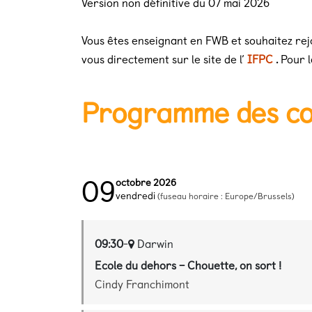
Version non définitive du 07 mai 2026
Vous êtes enseignant en FWB et souhaitez rejo
vous directement sur le site de l’
IFPC
.
Pour l
Programme des c
09
octobre 2026
vendredi
(fuseau horaire : Europe/Brussels)
09:30
-
Darwin
Ecole du dehors – Chouette, on sort !
Cindy Franchimont