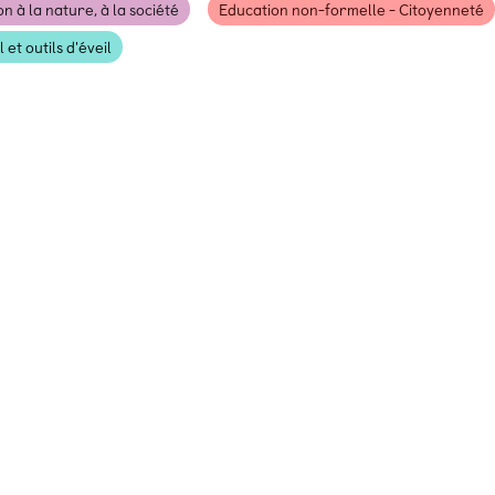
n à la nature, à la société
Education non-formelle - Citoyenneté
 et outils d'éveil