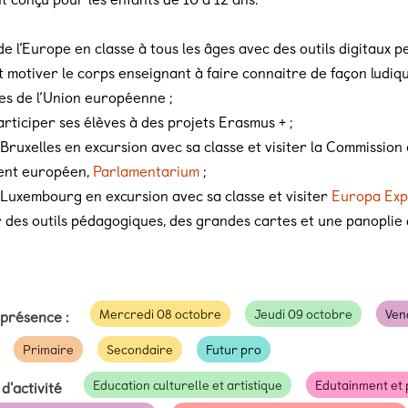
de l’Europe en classe à tous les âges avec des outils digitaux p
t motiver le corps enseignant à faire connaitre de façon ludique
es de l’Union européenne ;
articiper ses élèves à des projets Erasmus + ;
 Bruxelles en excursion avec sa classe et visiter la Commission
ent européen,
Parlamentarium
;
 Luxembourg en excursion avec sa classe et visiter
Europa Exp
 des outils pédagogiques, des grandes cartes et une panoplie
Mercredi 08 octobre
Jeudi 09 octobre
Ven
 présence :
Primaire
Secondaire
Futur pro
Education culturelle et artistique
Edutainment et 
d'activité