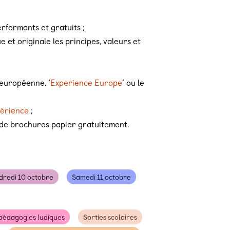
erformants et gratuits ;
 et originale les principes, valeurs et
 européenne, ‘
Experience Europe
’ ou le
érience
;
 de brochures papier gratuitement.
dredi 10 octobre
Samedi 11 octobre
pédagogies ludiques
Sorties scolaires