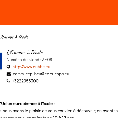
n 2026
Billeterie
'Europe à l'école
L'Europe à l'école
Numéro de stand : 3E08
http://www.eu4be.eu
comm-rep-bru@ec.europa.eu
+3222956300
’Union européenne à l’école
;
, nous avons le plaisir de vous convier à découvrir, en avant
t conçu pour les enfants de 10 à 12 ans.