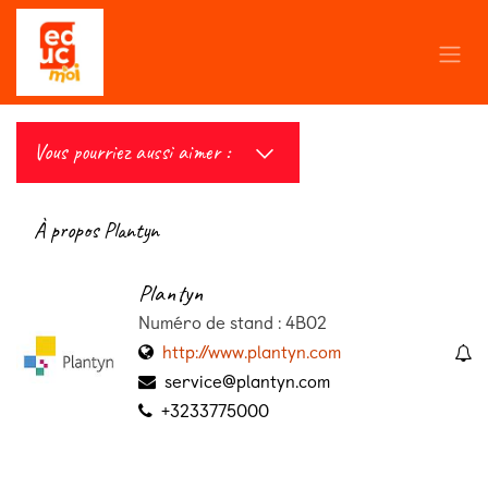
Se rendre au contenu
Vous pourriez aussi aimer :
À propos Plantyn
Plantyn
Numéro de stand : 4B02
http://www.plantyn.com
service@plantyn.com
+3233775000