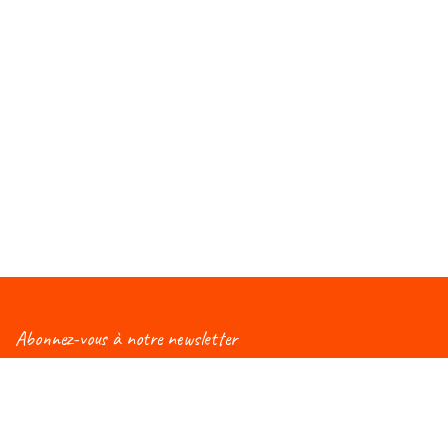
Abonnez-vous à notre newsletter
Vous aimeriez être informé(e) des nouveautés
concernant le Salon Éduc ? Alors, abonnez-vous à notre
newsletter et vous recevrez régulièrement une mise à