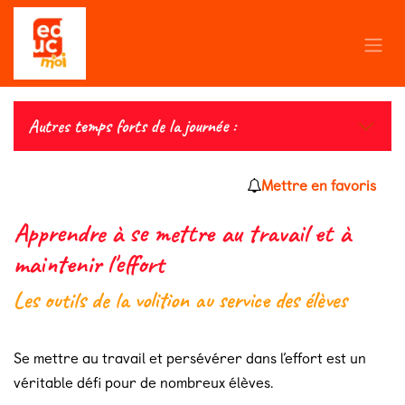
Se rendre au contenu
Autres temps forts de la journée :
Mettre en favoris
Apprendre à se mettre au travail et à
maintenir l'effort
Les outils de la volition au service des élèves
Se mettre au travail et persévérer dans l’effort est un
véritable défi pour de nombreux élèves.