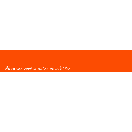
Abonnez-vous à notre newsletter
Vous aimeriez être informé(e) des nouveautés
concernant le Salon Éduc ? Alors, abonnez-vous à notre
newsletter et vous recevrez régulièrement une mise à
jour !