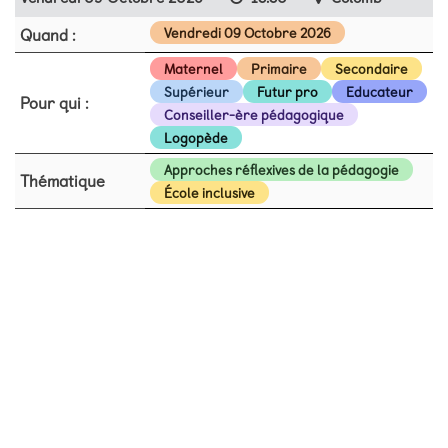
Quand :
Vendredi 09 Octobre 2026
Maternel
Primaire
Secondaire
Supérieur
Futur pro
Educateur
Pour qui :
Conseiller-ère pédagogique
Logopède
Approches réflexives de la pédagogie
Thématique
École inclusive