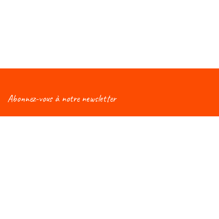
Abonnez-vous à notre newsletter
Vous aimeriez être informé(e) des nouveautés
concernant le Salon Éduc ? Alors, abonnez-vous à notre
newsletter et vous recevrez régulièrement une mise à
jour !