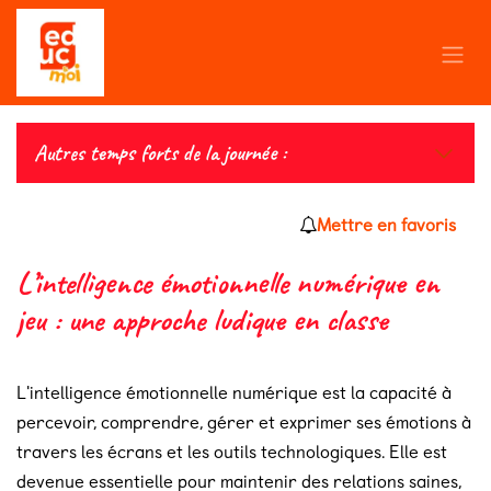
Se rendre au contenu
Autres temps forts de la journée :
Mettre en favoris
L’intelligence émotionnelle numérique en
jeu : une approche ludique en classe
L'intelligence émotionnelle numérique est la capacité à
percevoir, comprendre, gérer et exprimer ses émotions à
travers les écrans et les outils technologiques. Elle est
devenue essentielle pour maintenir des relations saines,