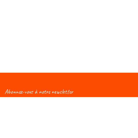
Abonnez-vous à notre newsletter
Vous aimeriez être informé(e) des nouveautés
concernant le Salon Éduc ? Alors, abonnez-vous à notre
newsletter et vous recevrez régulièrement une mise à
jour !