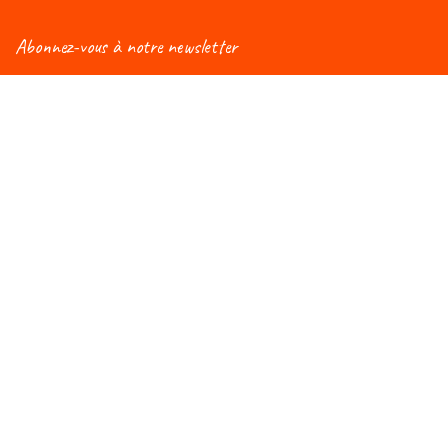
Abonnez-vous à notre newsletter
Vous aimeriez être informé(e) des nouveautés
concernant le Salon Éduc ? Alors, abonnez-vous à notre
newsletter et vous recevrez régulièrement une mise à
jour !
Rejoignez-nous du 7 au 10 octobre
Au WEX (Wallonie Expo S.A)
6900 Marche-en-Famenne