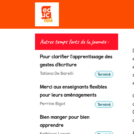
Se rendre au contenu
Qui sommes-nous ?
Editio
Autres temps forts de la journée :
Pour clarifier l’apprentissage des
gestes d’écriture
Tatiana De Barelli
Terminé
Merci aux enseignants flexibles
pour leurs aménagements
Perrine Bigot
Terminé
Bien manger pour bien
apprendre
Kathleen Lenoir