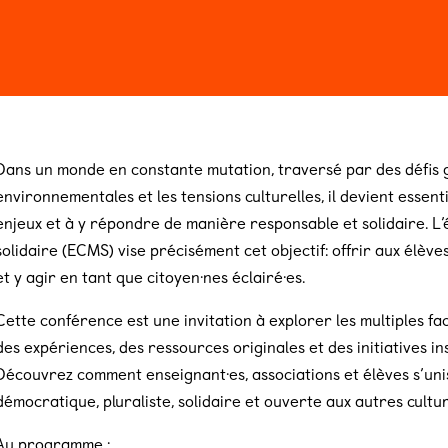
n 2026
Billeterie
Dans un monde en constante mutation, traversé par des défis glo
environnementales et les tensions culturelles, il devient essen
enjeux et à y répondre de manière responsable et solidaire. L’
solidaire (ECMS) vise précisément cet objectif: offrir aux élèves
et y agir en tant que citoyen·nes éclairé·es.
Cette conférence est une invitation à explorer les multiples fac
des expériences, des ressources originales et des initiatives 
Découvrez comment enseignant·es, associations et élèves s’uni
démocratique, pluraliste, solidaire et ouverte aux autres cultur
Au programme :