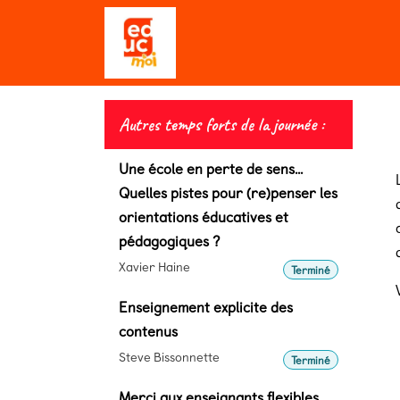
Se rendre au contenu
Qui sommes-nous ?
Editio
Autres temps forts de la journée :
Une école en perte de sens...
Quelles pistes pour (re)penser les
orientations éducatives et
pédagogiques ?
Xavier Haine
Terminé
Enseignement explicite des
contenus
Steve Bissonnette
Terminé
Merci aux enseignants flexibles