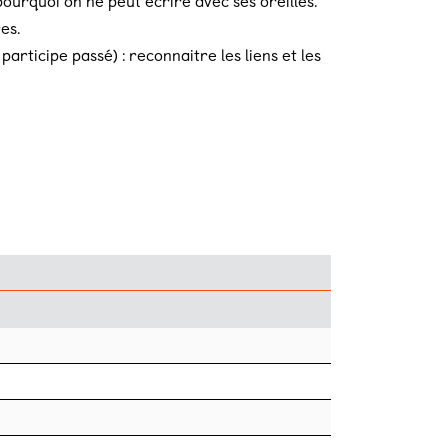
urquoi on ne peut écrire avec ses oreilles.
es.
rticipe passé) : reconnaitre les liens et les