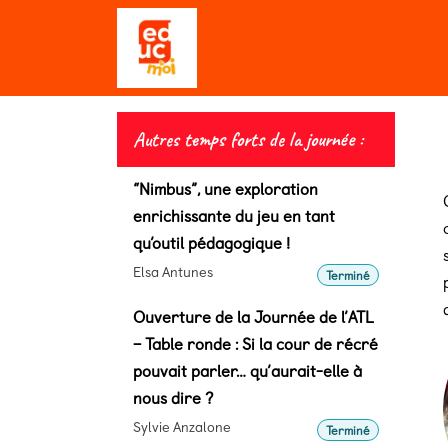
Se rendre au contenu
Qui sommes-nous ?
Editio
Autres temps forts de la journée :
“Nimbus”, une exploration
enrichissante du jeu en tant
qu’outil pédagogique !
Elsa Antunes
Terminé
Ouverture de la Journée de l’ATL
– Table ronde : Si la cour de récré
pouvait parler… qu’aurait-elle à
nous dire ?
Sylvie Anzalone
Terminé